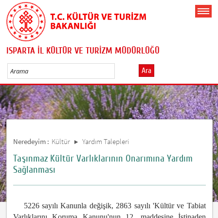
ISPARTA İL KÜLTÜR VE TURİZM MÜDÜRLÜĞÜ
Ara
Neredeyim :
Kültür
Yardım Talepleri
Taşınmaz Kültür Varlıklarının Onarımına Yardım
Sağlanması
5226 sayılı Kanunla değişik, 2863 sayılı 'Kültür ve Tabiat
Varlıklarını Koruma Kanunu'nun 12. maddesine İstinaden