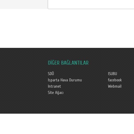
DİĞER BAĞLANTILAR
SDÜ
ISUBU
Isparta Hava Durumu
facebook
Intranet
Webmail
Site Ağacı