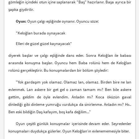
gömleğin içindeki otun içine saplanarak "Baş" hazırlanır. Başa ayrıca bir
şapka giydirilir.
Oyun:
Oyun çalgı eşliğinde oynanır. Oyuncu söze:
"Keloğlan burada oynayacak
Elleri de güzel güzel kaynayacak"
diyerek başlar ve çalgı eşliğinde dans eder. Sonra Keloğlan ile babası
arasında konuşma başlar. Oyuncu hem Baba rolünü hem de Keloğlan
rolünü gerçekleştirir. Bu konuşmalardan bir bölüm şöyledir:
"Yok gardaşım yok olamaz. Olamaz lan, olamaz. Birden bire ne lan
evlenmek. Lan askere bir get gel o zaman tamam mı? Ben bile askere
gettim, geldim de öyle evlendim. Anladın mı? Koca öküzün gaval
dinlediği gibi dinleme yumruğu vurdukça da sinirlenme. Anladın mı? Hıı..
Ben eski bildiğin Daş kafayım, boş kafa değilim..."
Oyun çeşitli günlük konuşmalar içerisinde devam eder. Seyredenler
konuşmaları duydukça gülerler. Oyun Keloğlan’ın evlenememesiyle biter.