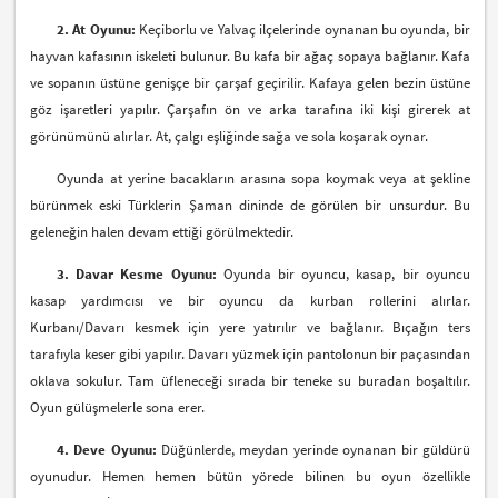
2. At Oyunu:
Keçiborlu ve Yalvaç ilçelerinde oynanan bu oyunda, bir
hayvan kafasının iskeleti bulunur. Bu kafa bir ağaç sopaya bağlanır. Kafa
ve sopanın üstüne genişçe bir çarşaf geçirilir. Kafaya gelen bezin üstüne
göz işaretleri yapılır. Çarşafın ön ve arka tarafına iki kişi girerek at
görünümünü alırlar. At, çalgı eşliğinde sağa ve sola koşarak oynar.
Oyunda at yerine bacakların arasına sopa koymak veya at şekline
bürünmek eski Türklerin Şaman dininde de görülen bir unsurdur. Bu
geleneğin halen devam ettiği görülmektedir.
3. Davar Kesme Oyunu:
Oyunda bir oyuncu, kasap, bir oyuncu
kasap yardımcısı ve bir oyuncu da kurban rollerini alırlar.
Kurbanı/Davarı kesmek için yere yatırılır ve bağlanır. Bıçağın ters
tarafıyla keser gibi yapılır. Davarı yüzmek için pantolonun bir paçasından
oklava sokulur. Tam üfleneceği sırada bir teneke su buradan boşaltılır.
Oyun gülüşmelerle sona erer.
4. Deve Oyunu:
Düğünlerde, meydan yerinde oynanan bir güldürü
oyunudur. Hemen hemen bütün yörede bilinen bu oyun özellikle