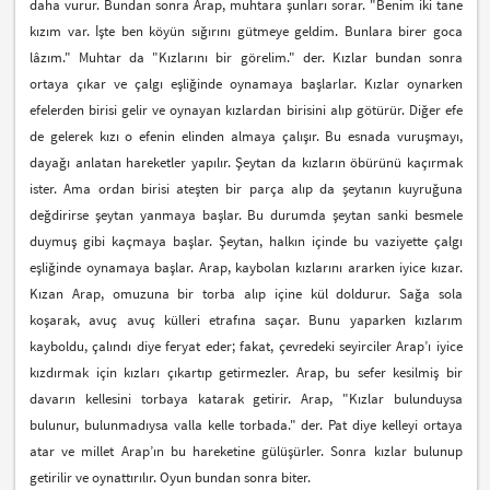
daha vurur. Bundan sonra Arap, muhtara şunları sorar. "Benim iki tane
kızım var. İşte ben köyün sığırını gütmeye geldim. Bunlara birer goca
lâzım." Muhtar da "Kızlarını bir görelim." der. Kızlar bundan sonra
ortaya çıkar ve çalgı eşliğinde oynamaya başlarlar. Kızlar oynarken
efelerden birisi gelir ve oynayan kızlardan birisini alıp götürür. Diğer efe
de gelerek kızı o efenin elinden almaya çalışır. Bu esnada vuruşmayı,
dayağı anlatan hareketler yapılır. Şeytan da kızların öbürünü kaçırmak
ister. Ama ordan birisi ateşten bir parça alıp da şeytanın kuyruğuna
değdirirse şeytan yanmaya başlar. Bu durumda şeytan sanki besmele
duymuş gibi kaçmaya başlar. Şeytan, halkın içinde bu vaziyette çalgı
eşliğinde oynamaya başlar. Arap, kaybolan kızlarını ararken iyice kızar.
Kızan Arap, omuzuna bir torba alıp içine kül doldurur. Sağa sola
koşarak, avuç avuç külleri etrafına saçar. Bunu yaparken kızlarım
kayboldu, çalındı diye feryat eder; fakat, çevredeki seyirciler Arap’ı iyice
kızdırmak için kızları çıkartıp getirmezler. Arap, bu sefer kesilmiş bir
davarın kellesini torbaya katarak getirir. Arap, "Kızlar bulunduysa
bulunur, bulunmadıysa valla kelle torbada." der. Pat diye kelleyi ortaya
atar ve millet Arap’ın bu hareketine gülüşürler. Sonra kızlar bulunup
getirilir ve oynattırılır. Oyun bundan sonra biter.