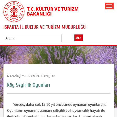
ISPARTA İL KÜLTÜR VE TURİZM MÜDÜRLÜĞÜ
Ara
Neredeyim :
Kültürel Detaylar
Köy Seyirlik Oyunları
Yörede, daha çok 15-20 yıl öncesinde oynanan oyunlardır.
Oyunların oynanma zamanı çiftçilik ve hayvancılık hayatı ile
ilgili olarak sonbahar ve kış aylarına rastlar. Umumi olarak