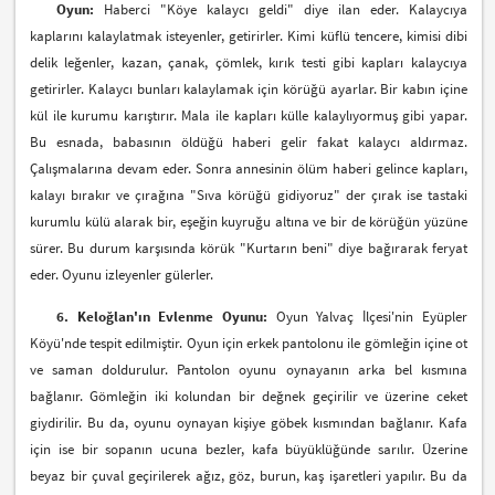
Oyun:
Haberci "Köye kalaycı geldi" diye ilan eder. Kalaycıya
kaplarını kalaylatmak isteyenler, getirirler. Kimi küflü tencere, kimisi dibi
delik leğenler, kazan, çanak, çömlek, kırık testi gibi kapları kalaycıya
getirirler. Kalaycı bunları kalaylamak için körüğü ayarlar. Bir kabın içine
kül ile kurumu karıştırır. Mala ile kapları külle kalaylıyormuş gibi yapar.
Bu esnada, babasının öldüğü haberi gelir fakat kalaycı aldırmaz.
Çalışmalarına devam eder. Sonra annesinin ölüm haberi gelince kapları,
kalayı bırakır ve çırağına "Sıva körüğü gidiyoruz" der çırak ise tastaki
kurumlu külü alarak bir, eşeğin kuyruğu altına ve bir de körüğün yüzüne
sürer. Bu durum karşısında körük "Kurtarın beni" diye bağırarak feryat
eder. Oyunu izleyenler gülerler.
6. Keloğlan'ın Evlenme Oyunu:
Oyun Yalvaç İlçesi'nin Eyüpler
Köyü'nde tespit edilmiştir. Oyun için erkek pantolonu ile gömleğin içine ot
ve saman doldurulur. Pantolon oyunu oynayanın arka bel kısmına
bağlanır. Gömleğin iki kolundan bir değnek geçirilir ve üzerine ceket
giydirilir. Bu da, oyunu oynayan kişiye göbek kısmından bağlanır. Kafa
için ise bir sopanın ucuna bezler, kafa büyüklüğünde sarılır. Üzerine
beyaz bir çuval geçirilerek ağız, göz, burun, kaş işaretleri yapılır. Bu da