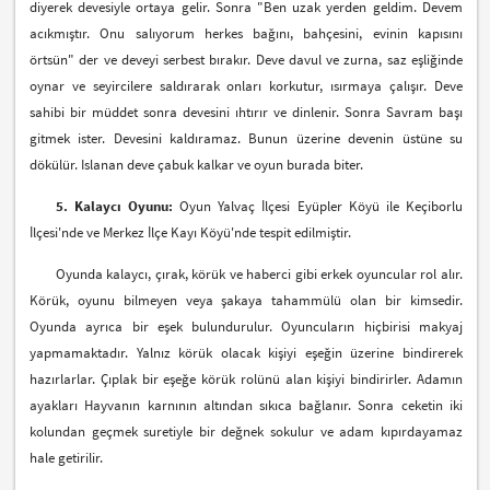
diyerek devesiyle ortaya gelir. Sonra "Ben uzak yerden geldim. Devem
acıkmıştır. Onu salıyorum herkes bağını, bahçesini, evinin kapısını
örtsün" der ve deveyi serbest bırakır. Deve davul ve zurna, saz eşliğinde
oynar ve seyircilere saldırarak onları korkutur, ısırmaya çalışır. Deve
sahibi bir müddet sonra devesini ıhtırır ve dinlenir. Sonra Savram başı
gitmek ister. Devesini kaldıramaz. Bunun üzerine devenin üstüne su
dökülür. Islanan deve çabuk kalkar ve oyun burada biter.
5. Kalaycı Oyunu:
Oyun Yalvaç İlçesi Eyüpler Köyü ile Keçiborlu
İlçesi'nde ve Merkez İlçe Kayı Köyü'nde tespit edilmiştir.
Oyunda kalaycı, çırak, körük ve haberci gibi erkek oyuncular rol alır.
Körük, oyunu bilmeyen veya şakaya tahammülü olan bir kimsedir.
Oyunda ayrıca bir eşek bulundurulur. Oyuncuların hiçbirisi makyaj
yapmamaktadır. Yalnız körük olacak kişiyi eşeğin üzerine bindirerek
hazırlarlar. Çıplak bir eşeğe körük rolünü alan kişiyi bindirirler. Adamın
ayakları Hayvanın karnının altından sıkıca bağlanır. Sonra ceketin iki
kolundan geçmek suretiyle bir değnek sokulur ve adam kıpırdayamaz
hale getirilir.