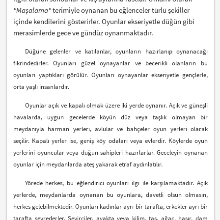
"Maşalama"
terimiyle oynanan bu eğlenceler türlü şekiller
içinde kendilerini gösterirler. Oyunlar ekseriyetle düğün gibi
merasimlerde gece ve gündüz oynanmaktadır.
Düğüne gelenler ve katılanlar, oyunların hazırlanıp oynanacağı
fikrindedirler. Oyunları güzel oynayanlar ve becerikli olanların bu
oyunları yaptıkları görülür. Oyunları oynayanlar ekseriyetle gençlerle,
orta yaşlı insanlardır.
Oyunlar açık ve kapalı olmak üzere iki yerde oynanır. Açık ve güneşli
havalarda, uygun gecelerde köyün düz veya taşlık olmayan bir
meydanıyla harman yerleri, avlular ve bahçeler oyun yerleri olarak
seçilir. Kapalı yerler ise, geniş köy odaları veya evlerdir. Köylerde oyun
yerlerini oyuncular veya düğün sahipleri hazırlarlar. Geceleyin oynanan
oyunlar için meydanlarda ateş yakarak etraf aydınlatılır.
Yörede herkes, bu eğlendirici oyunları ilgi ile karşılamaktadır. Açık
yerlerde, meydanlarda oynanan bu oyunlara, davetli olsun olmasın,
herkes gelebilmektedir. Oyunları kadınlar ayrı bir tarafta, erkekler ayrı bir
tarafta seyrederler. Seyirciler, ayakta veya kilim, taş, ağaç, hasır, dam