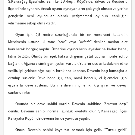
Ş.Karaağaç İlçesi'nde, Senirkent Akkeçili Köyü'nde, Yalvaç ve Keçiborlu
İlçeleri'nde oynanır. Ancak oyunu oynayanların çok yaşlı olması ve yerine
gençlerin yeni oyuncular olarak yetişmemesi oyunun canlılığını
yitirmesine sebep olmaktadır.
Oyun için 2,5 metre uzunluğunda bir ev merdiveni kullanılır.
Merdivenin üstüne iki tane
"sele"
veya
"keletir"
denilen naylon alet
konularak hörgüç yapılır. Üstlerine oyuncuların ayaklarına kadar haba,
kilim örtülür. Ölmüş bir eşek kafası dirgenin çatal ucuna monte edilip
bağlanır. Ağzına sicimli gem, yular vurulur. Yuların ucu arkadakinin eline
verilir. İpi çekince ağız açılır, bırakınca kapanır. Devenin başı kumaşlarla
örtülüp süslenir. Deve boncuğu, çan, mavi boncuk, el işlemeleri gibi
eşyalarla deve süslenir. Bu merdivenin içine iki kişi girer ve deveyi
canlandırırlar.
Oyunda bir deve sahibi vardır. Devenin sahibine
"Savram başı"
denilir. Devenin sahibi normal günlük kıyafetli olur. Ş.Karaağaç İlçesi
Karayaka Köyü'nde devenin bir de yavrusu yapılır.
Oyun:
Devenin sahibi köye tuz satmak için gelir. "Tuzcu geldi"