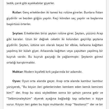
lastik, çarık gibi ayakkabılar giyerler.
Kızlar:
Genç erkeklerden iki tanesi kız rolüne girerler. Bunlara fistan
giydirilir ve bezden göğüs yapılır. Keçi kılından saç yapılır ve başlarına
başörtüsü örterler.
Şeytan:
Erkeklerden birisi şeytan rolüne girer. Şeytan, yüzünü Arap
gibi karalar. Uzun bir değnek ceketin iki kolundan geçirilip şeytana
giydirilir. Şeytan, üstüne son olarak beyaz bir elbise, kafasına kağıttan
yapılmış bir külah giyer. Arkasında kağıttan veya çaputtan yapılmış bir
kuyruk vardır. Bu kuyruk gazyağı ile yağlanmıştır. Şeytanin görevi
ortalığı karıştırmaktır.
Muhtar:
Modern kıyafetli kırk yaşlarında bir adamdır.
Oyun:
Oyun orta alanda geçer. Arap orta alanda kambur kambur
yürüyerek, "Bu köyün ileri gelenlerinden kemkem eden kemik kemireni
kim?" der. Arap bu sözü söyledikten sonra bir şahsin yanına gelir ve
"Selâmünaleyküm" diyerek ayağına bağladığı taşı sallarken o kişiye
vurur. Köyün ileri gelen bu kişisi muhtardır. Arap "Nasılsınız?" der ve bir