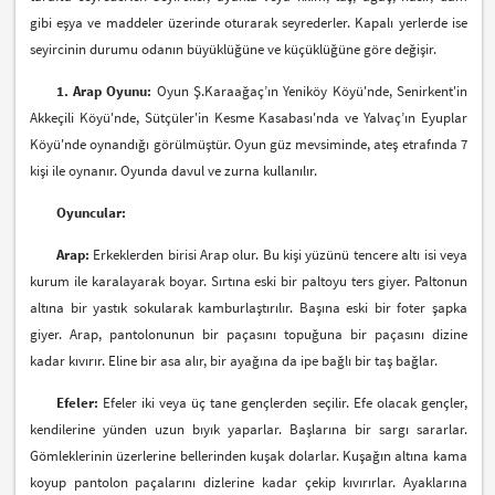
gibi eşya ve maddeler üzerinde oturarak seyrederler. Kapalı yerlerde ise
seyircinin durumu odanın büyüklüğüne ve küçüklüğüne göre değişir.
1. Arap Oyunu:
Oyun Ş.Karaağaç’ın Yeniköy Köyü'nde, Senirkent'in
Akkeçili Köyü'nde, Sütçüler'in Kesme Kasabası'nda ve Yalvaç’ın Eyuplar
Köyü'nde oynandığı görülmüştür. Oyun güz mevsiminde, ateş etrafında 7
kişi ile oynanır. Oyunda davul ve zurna kullanılır.
Oyuncular:
Arap:
Erkeklerden birisi Arap olur. Bu kişi yüzünü tencere altı isi veya
kurum ile karalayarak boyar. Sırtına eski bir paltoyu ters giyer. Paltonun
altına bir yastık sokularak kamburlaştırılır. Başına eski bir foter şapka
giyer. Arap, pantolonunun bir paçasını topuğuna bir paçasını dizine
kadar kıvırır. Eline bir asa alır, bir ayağına da ipe bağlı bir taş bağlar.
Efeler:
Efeler iki veya üç tane gençlerden seçilir. Efe olacak gençler,
kendilerine yünden uzun bıyık yaparlar. Başlarına bir sargı sararlar.
Gömleklerinin üzerlerine bellerinden kuşak dolarlar. Kuşağın altına kama
koyup pantolon paçalarını dizlerine kadar çekip kıvırırlar. Ayaklarına