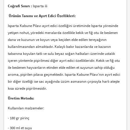
Coğrafi Sınırı :
Isparta ili
Ürünün Tanımı ve Ayırt Edici Özellikleri:
Isparta Kabune Pilavı ayırt edici özelliğini üretiminde Isparta yöresinde
yetişen nohut, yöredeki meralarda özellikle kekik ve fiğ otu ile beslenen
dana ve kuzunun ve koyun veya keçiden elde edilen tereyağının
kullanılmasından almaktadır. Kalaylı bakır kazanlarda ve kazanın
tabanına koyulan tatlı ve sulu beyaz soğan halkaları üzerinde ustalık
içeren yöntemle pişirilmesi diğer ayırt edici özellikleridir. Kekik ve fiğ otu
ile beslenen hayvanların etinden elde edilen et suyunun sahip olduğu
aroma, pişirilen pilava geçmektedir. Isparta Kabune Pilavı’nın ayırt edici
bir diğer özelliği ise sac ayağında üzüm asmasının çırpısıyla harlı ateşte
kısa sürede pişirilmesidir.
Üretim Metodu:
Kullanılan malzemeler:
- 180 gr pirinç
- 300 ml et suyu