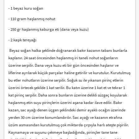
- 1 beyaz kuru soğan
- 110 gram haşlanmış nohut
- 250 gr haşlanmış kaburga eti (dana veya kuzu)
- 2 kaşık tereyağı
Beyaz soğan halka şeklinde doğranarak bakır kazanın tabanı bunlarla
kaplanır. 24 saat öncesinden haşlanmış iri taneli nohut soğanların
üzerine serpilir. Dana veya kuzu eti bir gün öncesinden haşlanır ve
liflerine ayrılarak küçük parçalar haline getirilir ve kurutulur. Kurutulmuş
bu etler nohutların üzerine serpilir. Soğuk su ile yıkanan pirinç etlerin
üzerini örtecek şekilde 1 kat serilir. Bu katın üzerine 1 kat et ve tekrar 1
kat pirinç serpilir. Daha sonra bunların üzerine delikli süzgeç koyularak
haşlanmış etin suyu pirinçlerin üzerini aşana kadar ilave edilir. Bakır
kazan, sac ayağı denen üçgen şeklindeki demir ayaklı ocağın üzerinde
yerden 30 cm üzerine konumlandırılır. Sac ayağı ve kazanın etrafına
üzüm asmasından kurutulmuş çok miktarda çırpıyla harlı ateşte pişirilir.
Kaynamaya ve suyunu çekmeye başladığında, pirinçler tane tane