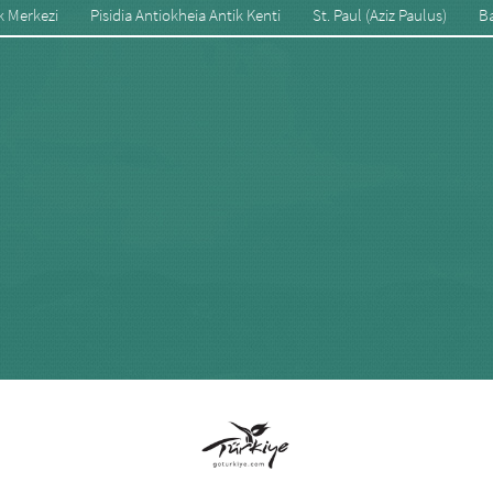
k Merkezi
Pisidia Antiokheia Antik Kenti
St. Paul (Aziz Paulus)
Ba