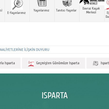
Davraz Kayak
si
Yayınlarımız
Tanıtıcı Yayınlar
Merkezi
E-Yayınlarımız
E
Da
FAALIYETLERINE İLIŞKIN DUYURU
la Isparta
Geçmişten Günümüze Isparta
Isparta
ISPARTA