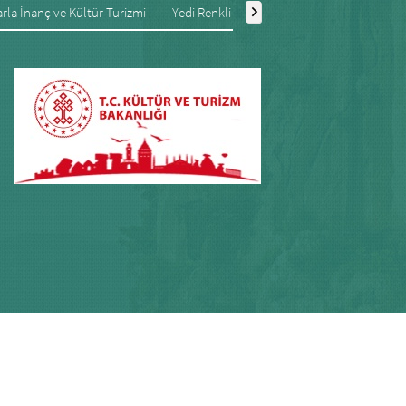
rla İnanç ve Kültür Turizmi
Yedi Renkli Göl Eğirdir