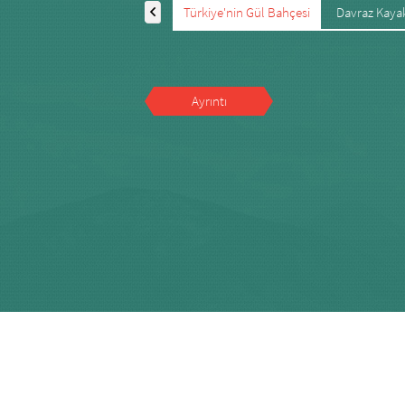
Türkiye'nin Gül Bahçesi
Davraz Kaya
Ayrıntı