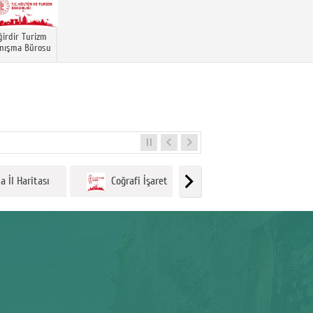
ğirdir Turizm
nışma Bürosu
 İl Haritası
Coğrafi İşaret
Isparta Yemekleri